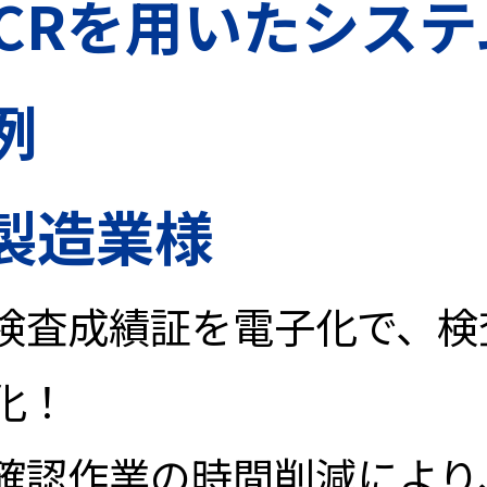
-OCRを用いたシス
例
製造業様
検査成績証を電子化で、検
化！
確認作業の時間削減により