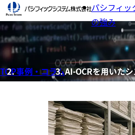
パシフィッ
の強み
ニュース
業界
IR
社長
製造業
セミ
パシ
TOP
事例・コラム
AI-OCRを用いた
生活・
テムの
IR
目的
検査
AI
免責
人事
業務デ
ソリューション一覧
IRアーカイブ
会社情報