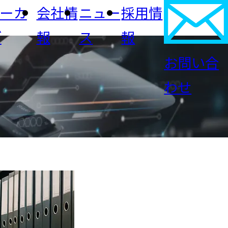
アーカ
会社情
ニュー
採用情
ブ
報
ス
報
お問い合
FICサイバーセキュリティ
わせ
IRカレンダー
会社概要
業
建設・不動産
IRよくあるご質問
メディア掲載
CSR・サステナビリ
リティ・インフラ
ティ