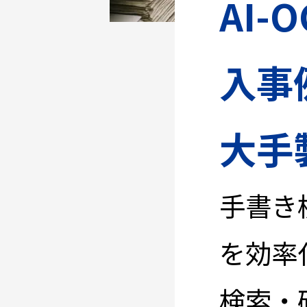
AI
入事
大手
手書き
を効率
検索・