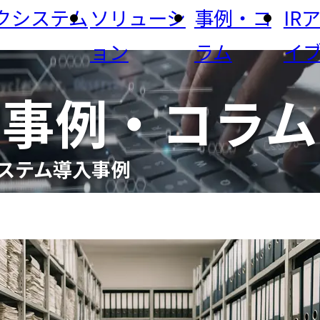
クシステム
ソリューシ
事例・コ
IR
ョン
ラム
イ
経営理念・経営方
事例・コラム
から探す
PACI
ニュース
メッセージ
針
投資家の皆様へ
ナー・イベント
生コン・コンクリート
運輸・物流業
研究所
鉱
フィックシス
システム導入事例
公共サービス
食品・農業・JA
情報通信
歩み（沿革）
ライブラリ
株主総会
事業所・アクセス
から探す
生コンシステム
DX
省人・省力化
セキュ
事項
情報公開
電子公告
ジタル化
生産・品質管理