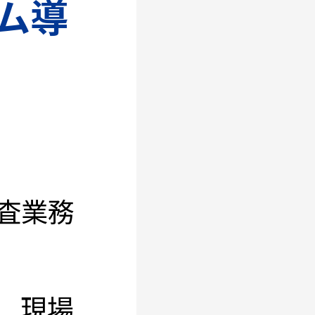
テム導
査業務
、現場