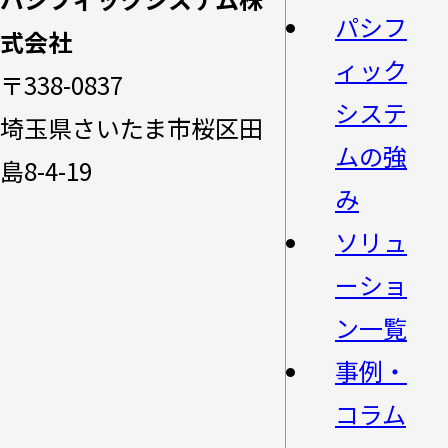
パシフ
式会社
ィック
〒338-0837
システ
埼玉県さいたま市桜区田
ムの強
島8-4-19
み
ソリュ
ーショ
ン一覧
事例・
コラム