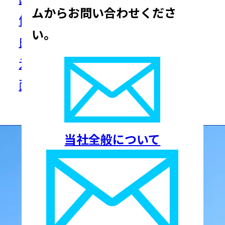
ムからお問い合わせくださ
備品などの各種オブジェクトを自
い。
由に配置し、 現場の配置情報を一
元的に可視化・管理できます。図
面とデータを組み合わせること
で、現場の設備管理・点検を効率
的に実施可能とします。
当社全般について