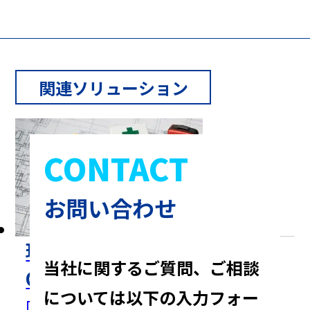
関連ソリューション
CONTACT
お問い合わせ
現場配置管理システム P-Field
当社に関するご質問、ご相談
ONE
については
以下の入力フォー
図面やレイアウト画像に消火器・