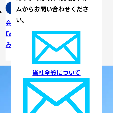
ムからお問い合わせくださ
社
マ
コ
い。
会への
ネジメ
ーポレ
取り組
ントシ
ートガ
み
ステム
バナン
ス
当社全般について