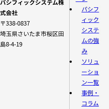
パシフィックシステム株
パシフ
式会社
ィック
〒338-0837
システ
埼玉県さいたま市桜区田
ムの強
島8-4-19
み
ソリュ
ーショ
ン一覧
事例・
コラム