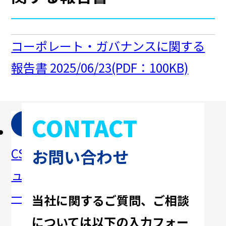
コーポレート・ガバナンスに関する
報告書 2025/06/23
(PDF：100KB)
CONTACT
DX
人
CSRニ
SDGsへ
への取
材育成
お問い合わせ
ュース
の取り
り組み
への
一覧
組み
取り組
当社に関するご質問、ご相談
み
については
以下の入力フォー