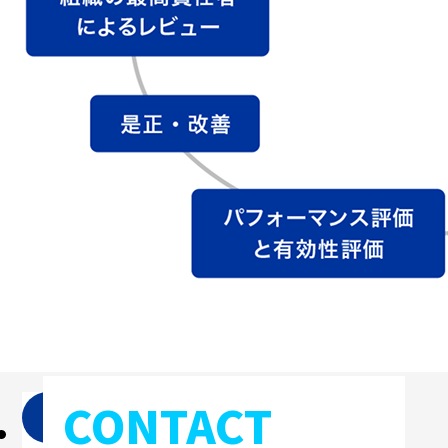
CONTACT
DX
人