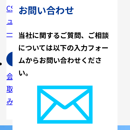
CSRニ
SDGsへ
への取
材育成
お問い合わせ
ュース
の取り
り組み
への
一覧
組み
取り組
当社に関するご質問、ご相談
み
については
以下の入力フォー
ムからお問い合わせくださ
社
マ
コ
い。
会への
ネジメ
ーポレ
取り組
ントシ
ートガ
み
ステム
バナン
ス