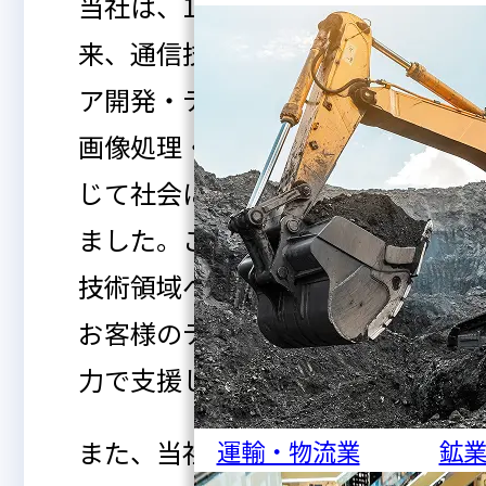
当社は、1980年の創業以
来、通信技術・ソフトウェ
ア開発・データセンター・
画像処理・AI技術などを通
じて社会に貢献してまいり
ました。これからも新たな
技術領域への挑戦を続け、
お客様のデジタル変革を全
力で支援してまいります。
また、当社はお客様ごとに
運輸・物流業
鉱