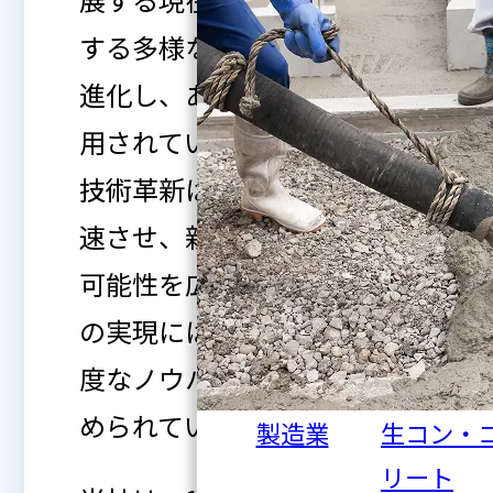
する多様な情報技術が日々
進化し、あらゆる分野で活
用されています。こうした
技術革新は、企業のDXを加
速させ、新たな価値創造の
可能性を広げる一方で、そ
の実現には豊富な経験と高
度なノウハウがますます求
められています。
製造業
生コン・
リート