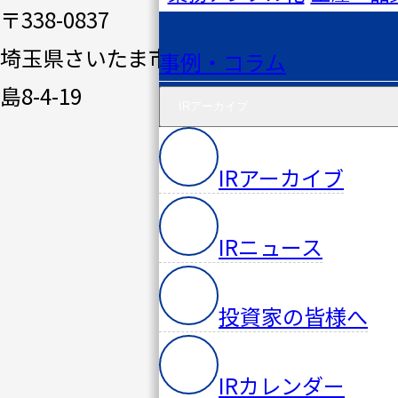
ィック
〒338-0837
システ
埼玉県さいたま市桜区田
事例・コラム
ムの強
島8-4-19
IRアーカイブ
み
ソリュ
IRアーカイブ
ーショ
ン一覧
IRニュース
事例・
コラム
投資家の皆様へ
IRアー
IRカレンダー
カイブ