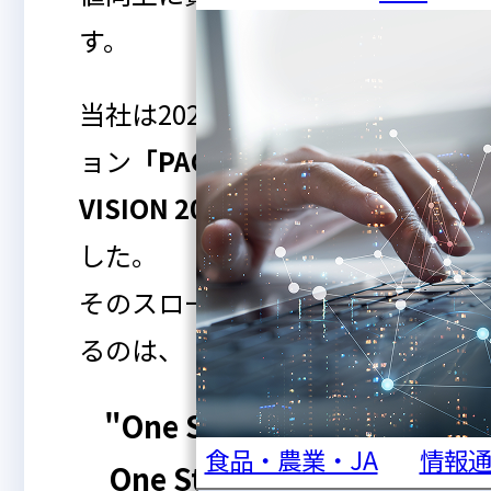
す。
当社は2024年に、長期ビジ
ョン
「PACIFIC SYSTEMS
VISION 2032」
を策定しま
した。
そのスローガンとして掲げ
るのは、
"One Step Forward,
食品・農業・JA
情報
One Step Beyond."