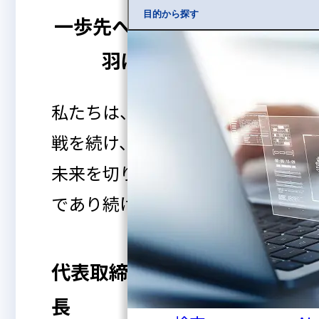
目的から探す
一歩先へ、そして未来へ
羽ばたこう！
私たちは、変化を恐れず挑
戦を続け、お客様とともに
未来を切り開いていく企業
であり続けます。
渡邊 泰
代表取締役社
長
博