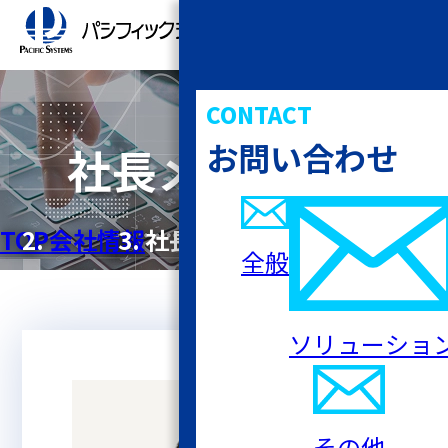
CONTACT
お問い合わせ
社長メッセージ
TOP
会社情報
社長メッセージ
全般
ソリューショ
その他