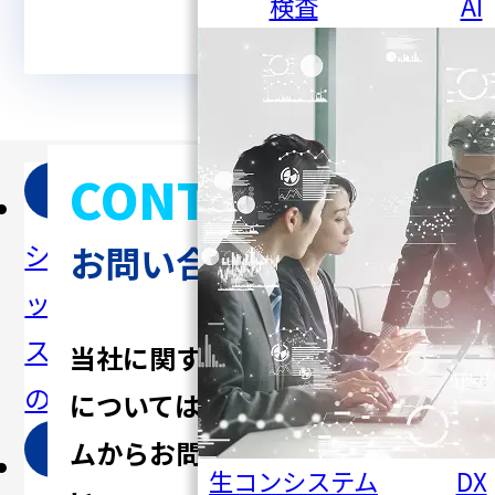
検査
AI
CONTACT
パ
ソ
事
会
シフィ
リュー
例・コ
社概要
お問い合わせ
ックシ
ション
ラム
ステム
一覧
当社に関するご質問、ご相談
の強み
については
以下の入力フォー
ムからお問い合わせくださ
事
メ
セ
生コンシステム
DX