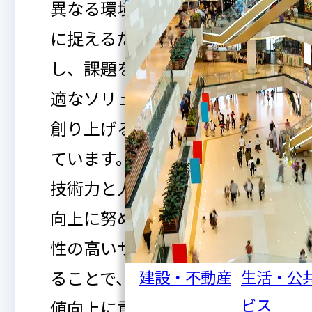
異なる環境やニーズを的確
に捉えるため、対話を重視
し、課題を共有しながら最
適なソリューションを共に
創り上げることを大切にし
ています。そのためにも、
技術力と人間力のさらなる
向上に努め、安全性と信頼
性の高いサービスを提供す
ることで、お客様の企業価
建設・不動産
生活・公
ビス
値向上に貢献してまいりま