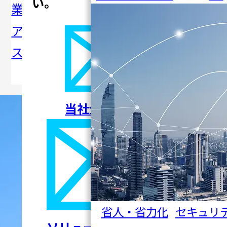
い。
業所・
ディア
CSR・
ミナ
アクセ
掲載
サステ
ー・イ
ス
ナビリ
ベント
ティ
当社全般について
省人・省力化
セキュリ
ソリューションについて