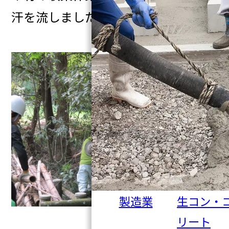
汗を流しました。
製造業
生コン・
リート