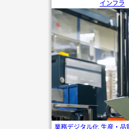
インフラ
コラム
IRアー
カイブ
会社情
報
ニュー
ス
セミナ
ー・イ
ベント
業務デジタル化
生産・品
PACIFIC