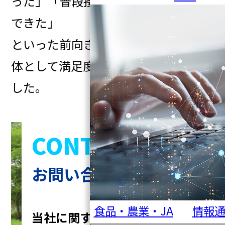
った」「普段接点の少ない人と交流
できた」
といった前向きな声が寄せられ、全
体として満足度の高い活動となりま
した。
CONTACT
お問い合わせ
食品・農業・JA
情報
当社に関するご質問、ご相談