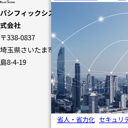
ージ
パシフィックシステム株
パシフ
式会社
ィック
〒338-0837
システ
埼玉県さいたま市桜区田
ムの強
島8-4-19
み
ソリュ
ーショ
ン一覧
事例・
省人・省力化
セキュリ