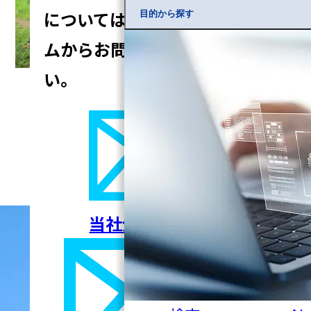
については
以下の入力フォー
目的から探す
ムからお問い合わせくださ
い。
一覧へ戻る
当社全般について