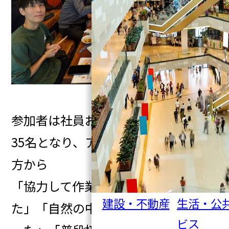
参加者は社員およびご家族あわせて
35名となり、アンケートでは多くの
方から
「協力して作業する達成感があっ
建設・不動産
生活・公
た」「自然の中で良い気分転換にな
ビス