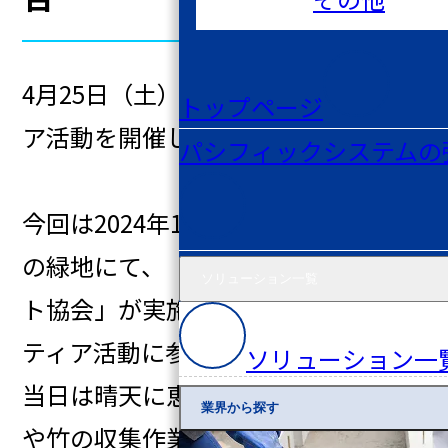
4月25日（土）に、第6回ボランティ
トップページ
ア活動を開催しました。
パシフィックシステムの
今回は2024年11月以来となる北本市
の緑地にて、「さいたま緑のトラス
ソリューション一覧
ト協会」が実施する森林保全ボラン
ティア活動に参加しました。
ソリューション一
当日は晴天に恵まれ、午前中は枯木
業界から探す
や竹の収集作業を行い、自然の中で