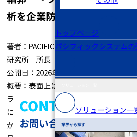
析を企業防御に翻訳する～
トップページ
著者：PACIFICサイバーセキュリティ
パシフィックシステムの
研究所 所長
公開日：2026年4月24日(金)
概要：表面上は挙動が乏しく見える
ソリューション一覧
ランサムウェアについて、その背後
CONTACT
ソリューション一
にある回避構造を解析によって明ら
お問い合わせ
かにし、『何も起きていないように
業界から探す