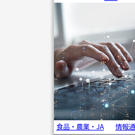
事例・
コラム
IRアー
カイブ
会社情
報
ニュー
ス
セミナ
ー・イ
食品・農業・JA
情報