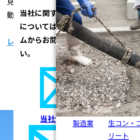
見える段階』から取るべき警戒と初
当社に関するご質問、ご相談
動対応の判断材料を整理する。
については
以下の入力フォー
ムからお問い合わせくださ
レポートはこちら
い。
一覧へ戻る
当社全般について
製造業
生コン・
リート