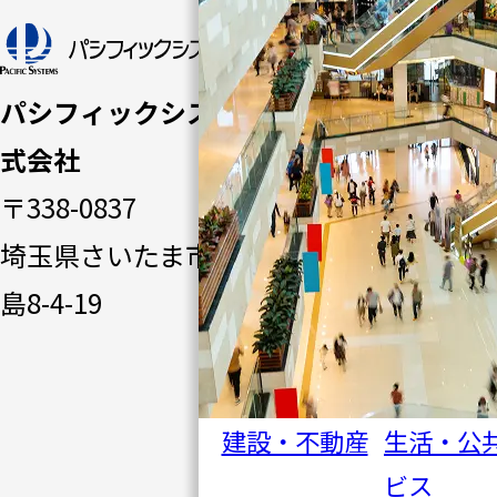
トップペ
ージ
パシフィックシステム株
パシフ
式会社
ィック
〒338-0837
システ
埼玉県さいたま市桜区田
ムの強
島8-4-19
み
ソリュ
ーショ
建設・不動産
生活・公
ン一覧
ビス