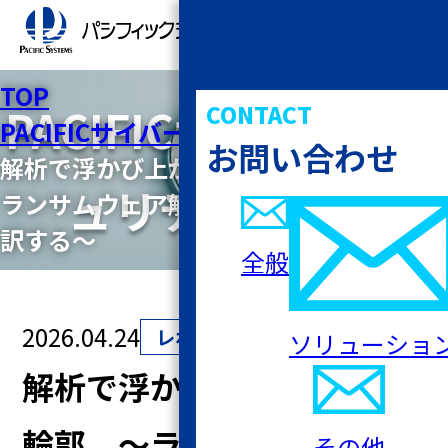
TOP
PACIFICサイバーセキ
CONTACT
PACIFICサイバーセキュリティ研究所
お問い合わせ
解析で浮かび上がる 脅威の輪郭 ～
ュリティ研究所
ランサムウェア解析を企業防御に翻
訳する～
全般
2026.04.24
レポート
ソリューショ
解析で浮かび上がる 脅威の
輪郭 ～ランサムウェア解
その他