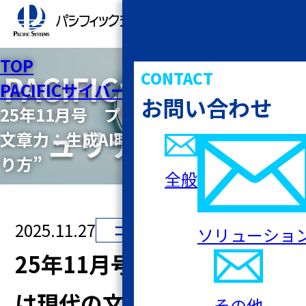
TOP
PACIFICサイバーセキ
CONTACT
PACIFICサイバーセキュリティ研究所
お問い合わせ
25年11月号 プロンプト力は現代の
ュリティ研究所
文章力：生成AI時代の“伝え方”と”守
り方”
全般
2025.11.27
コラム
ソリューショ
25年11月号 プロンプト力
は現代の文章力：生成AI時
その他