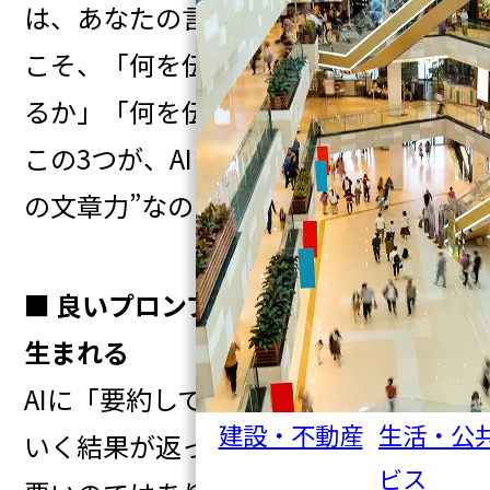
は、あなたの言葉がすべて。だから
こそ、「何を伝えるか」「どう伝え
るか」「何を伝えてはいけないか」
この3つが、AIを使ううえでの“現代
の文章力”なのです。
■ 良いプロンプトは、良い質問から
生まれる
AIに「要約して」と頼んだとき、満足
建設・不動産
生活・公
いく結果が返ってこないのは、AIが
ビス