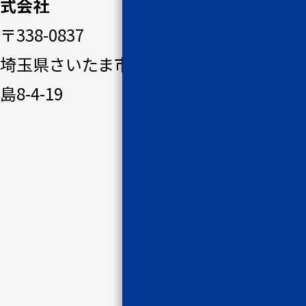
式会社
ィック
〒338-0837
システ
埼玉県さいたま市桜区田
ムの強
島8-4-19
み
ソリュ
ーショ
ン一覧
事例・
コラム
IRアー