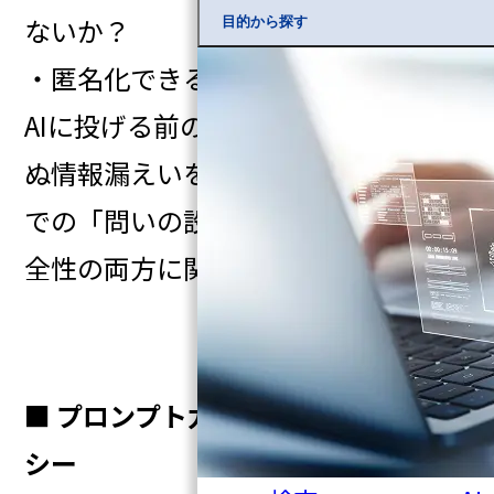
ないか？
目的から探す
・匿名化できる部分はないか？
AIに投げる前の数秒の確認が、思わ
ぬ情報漏えいを防ぎます。AIを使う上
での「問いの設計」は、便利さと安
全性の両方に関わるのです。
■ プロンプト力文章力＋情報リテラ
シー