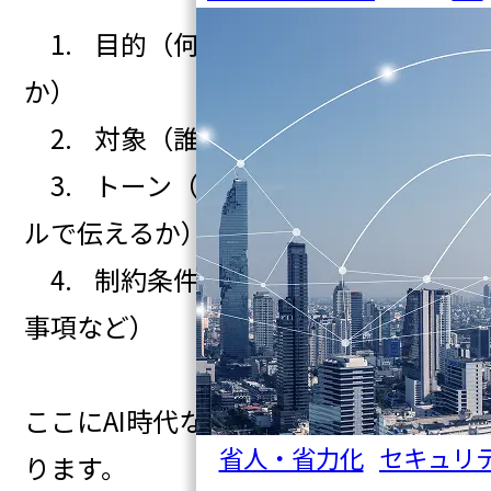
1. 目的（何のためにAIを使うの
か）
2. 対象（誰に向けて出力するか）
3. トーン（どんな雰囲気・スタイ
ルで伝えるか）
4. 制約条件（文字数・形式・禁止
事項など）
ここにAI時代ならではの視点が加わ
省人・省力化
セキュリ
ります。