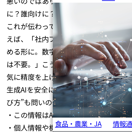
悪いのではありません。何のため
に？誰向けに？どこを重要視して？
これが伝わっていないからです。例
えば、「社内プレゼン用に、3分で読
める形に。数字は残して、背景説明
は不要。」こう伝えるだけで、AIは一
気に精度を上げます。同じように、
生成AIを安全に使うには、情報の“選
び方”も問いの一部です。
・この情報はAIに渡してよいか？
食品・農業・JA
情報
・個人情報や機密情報は含まれてい