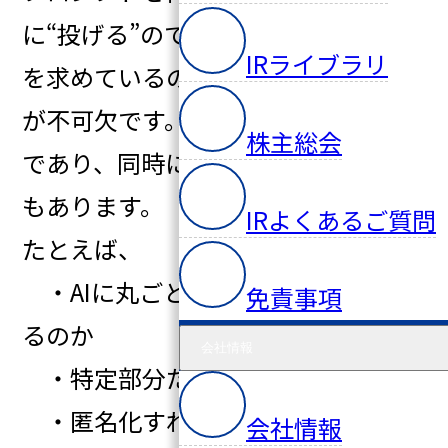
に“投げる”のではなく、「自分は何
IRライブラリ
を求めているのか」を整理する時間
が不可欠です。これは思考の構造化
株主総会
であり、同時に情報取扱いの整理で
もあります。
IRよくあるご質問
たとえば、
・AIに丸ごと文書を貼る必要があ
免責事項
るのか
会社情報
・特定部分だけでも十分なのか
・匿名化すれば安全に相談できる
会社情報