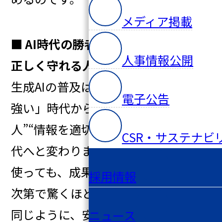
メディア掲載
■ AI時代の勝者は、”正しく伝えて、
人事情報公開
正しく守れる人”
生成AIの普及は、「知識がある人が
電子公告
強い」時代から“意図を伝えられる
人”“情報を適切に扱える人”が強い時
CSR・サステナビ
代へと変わりました。同じツールを
使っても、成果物の質はプロンプト
採用情報
次第で驚くほど変わります。そして
同じように、安心・安全にAIを使える
ニュース