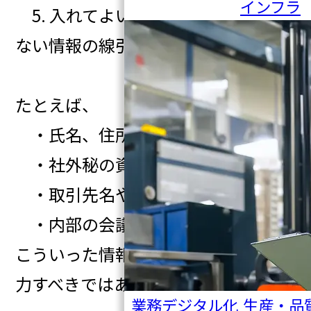
インフラ
5. 入れてよい情報／入れてはいけ
ない情報の線引き
たとえば、
・氏名、住所、メールアドレス
・社外秘の資料
・取引先名や顧客情報
・内部の会議記録
こういった情報は、原則そのまま入
力すべきではありません。
業務デジタル化
生産・品