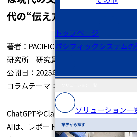
代の“伝え方”と”守り方”
トップページ
著者：
PACIFIC
サイバーセキュリティ
パシフィックシステムの
研究所 研究員 K
.H
公開日：
2025
年11月27日
(
木
)
コラムテーマ：生成AIとセキュリティ
ソリューション一覧
ソリューション一
ChatGPTやClaude、Geminiなど生成
AIは、レポート作成、メール文案、
業界から探す