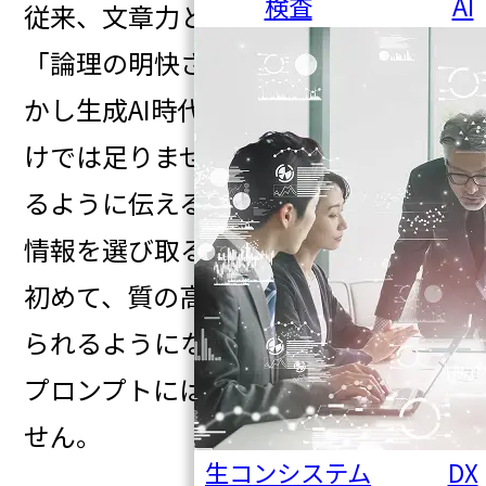
検査
AI
従来、文章力とは「読みやすさ」や
「論理の明快さ」を指しました。し
かし生成AI時代の文章力は、それだ
けでは足りません。「AIが理解でき
るように伝える力」と「AIに渡すべき
情報を選び取る力」この2つが揃って
初めて、質の高いアウトプットを得
られるようになります。
プロンプトには次の4要素が欠かせま
せん。
生コンシステム
DX