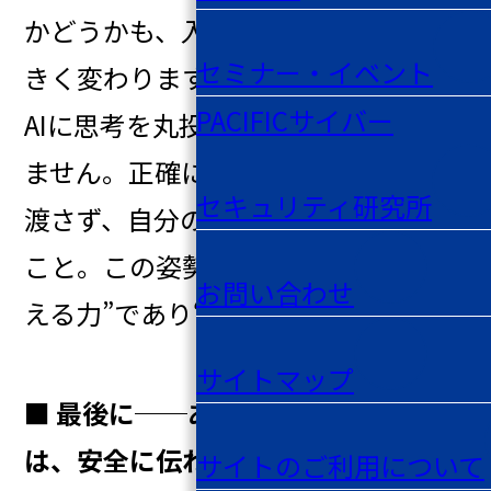
かどうかも、入力の選び方次第で大
セミナー・イベント
きく変わります。AIを賢く使うとは、
PACIFICサイバー
AIに思考を丸投げすることではあり
ません。正確に伝え、余計なものは
セキュリティ研究所
渡さず、自分の考えを整理して使う
こと。この姿勢こそが、AI時代の“伝
お問い合わせ
える力”であり“守る力”です。
サイトマップ
■ 最後に──あなたのプロンプト
は、安全に伝わっていますか？
サイトのご利用について