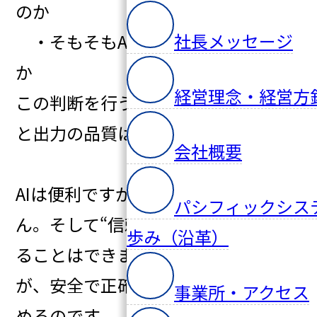
のか
社長メッセージ
・そもそもAIに聞くべき内容なの
か
経営理念・経営方
この判断を行うだけで、AIの安全性
と出力の品質は大きく変わります。
会社概要
AIは便利ですが、万能ではありませ
パシフィックシス
ん。そして“信頼性の判断”をAIに委ね
歩み（沿革）
ることはできません。あなたの判断
が、安全で正確なアウトプットを決
事業所・アクセス
めるのです。