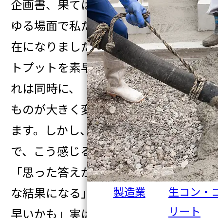
企画書、果ては文章校正まで、あら
ゆる場面で私たちの仕事を支える存
在になりました。誰でも高度なアウ
トプットを素早く作れる時代──そ
れは同時に、「情報の伝え方」その
ものが大きく変わった時代でもあり
ます。しかし、この便利さの裏側
で、こう感じる人も多いはずです。
「思った答えが返ってこない」「雑
製造業
生コン・
な結果になる」「自分でやった方が
リート
早いかも」実はこの差を生むのは、