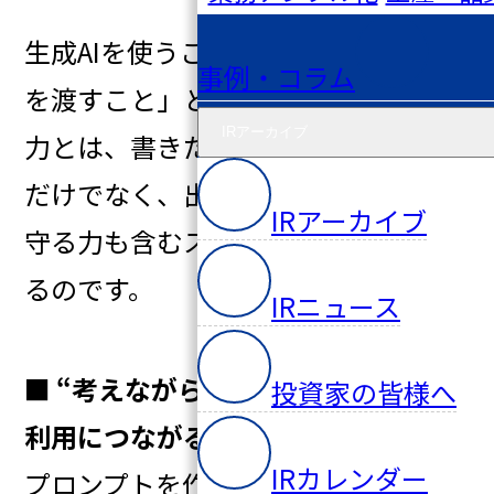
生成AIを使うことは「第三者に情報
事例・コラム
を渡すこと」とほぼ同じです。文章
IRアーカイブ
力とは、書きたいことを表現する力
だけでなく、出すべきでない情報を
IRアーカイブ
守る力も含むスキルへと変化してい
るのです。
IRニュース
■ “考えながら書く力”が、安全なAI
投資家の皆様へ
利用につながる
IRカレンダー
プロンプトを作るときは、ただAI