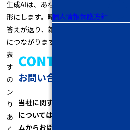
生成AIは、あなたの言葉をそのまま
個人情報保護方針
形にします。曖昧な指示には曖昧な
答えが返り、雑な情報管理はリスク
につながります。便利さと注意点は
表裏一体です。だからこそ、AIが進化
CONTACT
するほど問われるのは、私たち自身
お問い合わせ
の言葉の力と情報リテラシー。プロ
ンプト力とは、現代の文章力であ
当社に関するご質問、ご相談
り、同時に情報を守る力でもある。
については
以下の入力フォー
あなたの一言が、AIの出力だけでな
ムからお問い合わせくださ
く、安全性までも決めるのです。