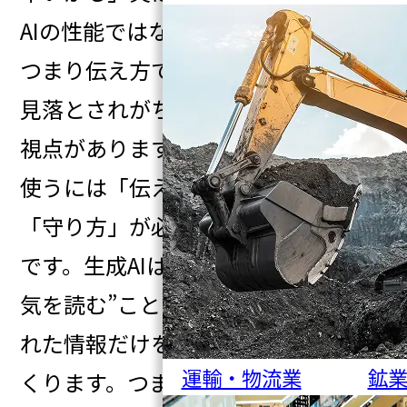
AIの性能ではなく“プロンプトの質”、
つまり伝え方です。そしてもう一つ、
見落とされがちですが非常に重要な
視点があります。それは──生成AIを
使うには「伝え方」と同じくらい、
「守り方」が必要であるということ
です。生成AIは、人に話すように“空
気を読む”ことはできません。入力さ
れた情報だけを手がかりに結果をつ
運輸・物流業
鉱
くります。つまりAIが理解する世界