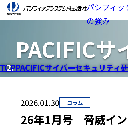
パシフィッ
の強み
PACIFI
ニュース
業界
IR
社長
製造業
セミ
パシ
TOP
PACIFICサイバーセキュリティ
生活・
テムの
IR
目的
検査
AI
2026.01.30
コラム
免責
人事
業務デ
ソリューション一覧
IRアーカイブ
会社情報
26年1月号 脅威イ