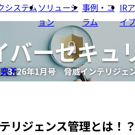
クシステム
ソリューシ
事例・コ
IR
ョン
ラム
イ
経営理念・経営方
Cサイバーセキ
から探す
PACI
ニュース
メッセージ
針
投資家の皆様へ
ナー・イベント
生コン・コンクリート
運輸・物流業
研究所
鉱
フィックシス
研究所
26年1月号 脅威インテリジェ
公共サービス
食品・農業・JA
情報通信
歩み（沿革）
ライブラリ
株主総会
事業所・アクセス
から探す
生コンシステム
DX
省人・省力化
セキュ
事項
情報公開
電子公告
ジタル化
生産・品質管理
ンテリジェンス管理とは！