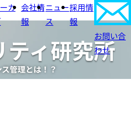
アーカ
会社情
ニュー
採用情
ブ
報
ス
報
お問い合
ュリティ研究所
FICサイバーセキュリティ
わせ
IRカレンダー
会社概要
業
建設・不動産
ンス管理とは！？
IRよくあるご質問
メディア掲載
CSR・サステナビリ
リティ・インフラ
ティ
？