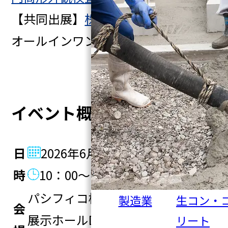
【共同出展】
株式会社テクパル様
オールインワンPC、1U/2U-PC
イベント概要
日
2026年6月10日(水)～12日(金)
時
10：00～17：00
パシフィコ横浜
製造業
生コン・
会
展示ホールD(横浜市西区みなとみ
リート