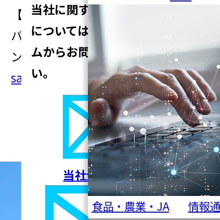
当社に関するご質問、ご相談
【お問い合わせ先】
については
以下の入力フォー
パシフィックシステム株式会社 セ
ムからお問い合わせくださ
ンシング事業部 センシング技術部
い。
sales2@pacific-systems.co.jp
セミナー・イベント一覧へ
戻る
当社全般について
食品・農業・JA
情報