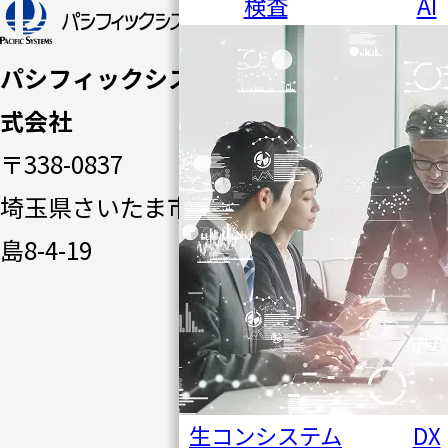
検査
AI
トップペ
ージ
パシフィックシステム株
パシフ
式会社
ィック
〒338-0837
システ
埼玉県さいたま市桜区田
ムの強
島8-4-19
み
ソリュ
ーショ
ン一覧
生コンシステム
DX