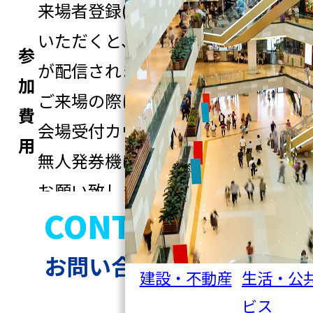
来場者登録(QRコード発行)をして
いただくと、QRコード付きメール
参
が配信されます。
加
ご来場の際はQRコードを使用して
費
会場受付カウンターに置いてある
用
無人発券機にて来場者証の発行を
お願い致します。
CONTACT
来場者登録
お問い合わせ
建設・不動産
生活・公
ビス