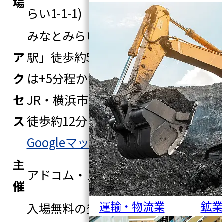
場
らい1-1-1)
みなとみらい線「みなとみらい
ア
駅」徒歩約5分(展示ホールDまで
ク
は+5分程かかります)
セ
JR・横浜市営地下鉄「桜木町駅」
ス
徒歩約12分
Googleマップで見る
主
アドコム・メディア株式会社
催
運輸・物流業
鉱
入場無料の登録制になります。