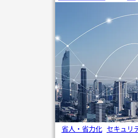
事例・
コラム
IRアー
カイブ
会社情
報
ニュー
ス
セミナ
ー・イ
省人・省力化
セキュリ
ベント