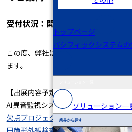
受付状況：
開催終了
トップページ
パシフィックシステムの
この度、弊社は下記内容にて出展し
ます。
ソリューション一覧
【出展内容予定】
AI異音監視システム
ソリューション一
欠点プロジェクションマッピング
業界から探す
円筒形外観検査装置