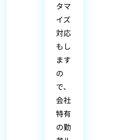
タマ
イズ
対応
もし
ます
の
で、
会社
特有
の勤