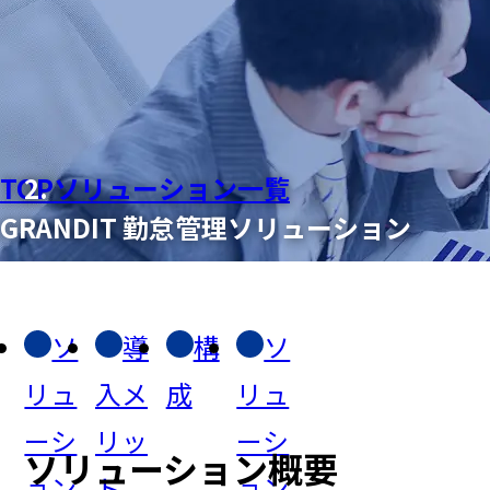
TOP
ソリューション一覧
GRANDIT 勤怠管理ソリューション
ソ
導
構
ソ
リュ
入メ
成
リュ
ーシ
リッ
ーシ
ソリューション概要
ョン
ト
ョン