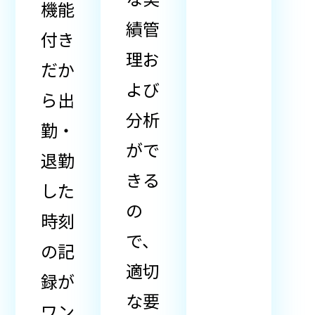
機能
績管
付き
理お
だか
よび
ら出
分析
勤・
がで
退勤
きる
した
の
時刻
で、
の記
適切
録が
な要
ワン