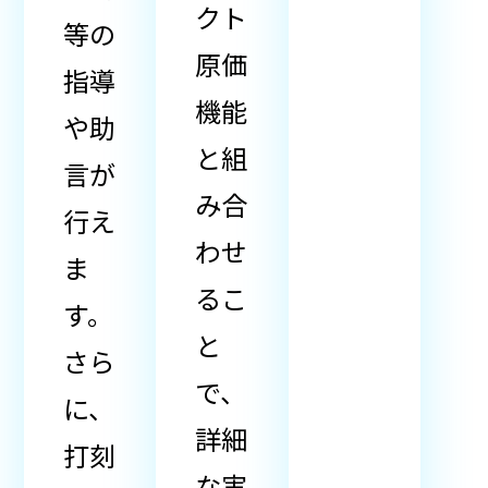
クト
等の
原価
指導
機能
や助
と組
言が
み合
行え
わせ
ま
るこ
す。
と
さら
で、
に、
詳細
打刻
な実