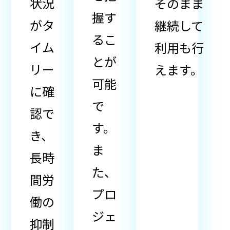
状況
そのまま
握す
がタ
継続して
るこ
イム
利用も行
とが
リー
えます。
可能
に確
で
認で
す。
き、
ま
長時
た、
間労
プロ
働の
ジェ
抑制