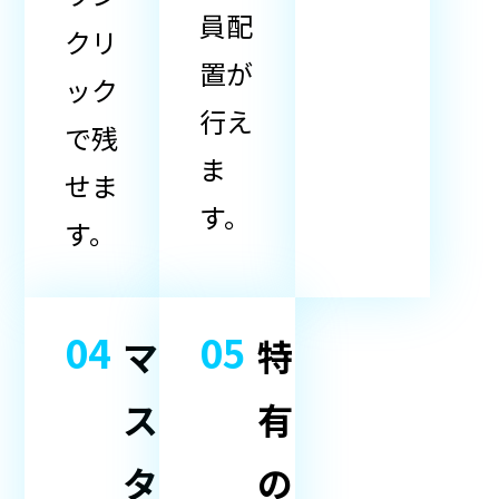
員配
クリ
置が
ック
行え
で残
ま
せま
す。
す。
04
05
マ
特
ス
有
タ
の