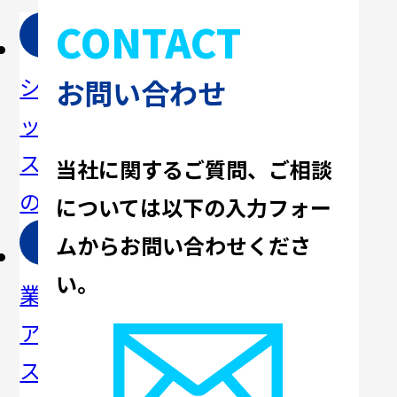
CONTACT
パ
ソ
事
会
シフィ
リュー
例・コ
社概要
お問い合わせ
ックシ
ション
ラム
ステム
一覧
当社に関するご質問、ご相談
の強み
については
以下の入力フォー
ムからお問い合わせくださ
事
メ
セ
い。
業所・
ディア
CSR・
ミナ
アクセ
掲載
サステ
ー・イ
ス
ナビリ
ベント