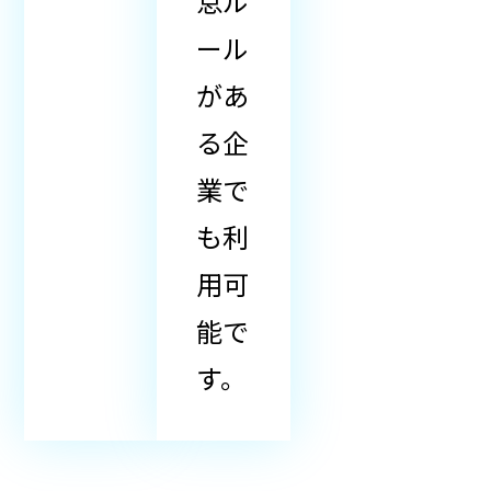
怠ル
ール
があ
る企
業で
も利
用可
能で
す。