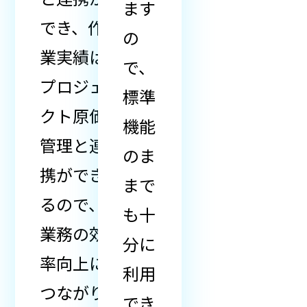
ます
でき、作
の
業実績は
で、
プロジェ
標準
クト原価
機能
管理と連
のま
携ができ
まで
るので、
も十
業務の効
分に
率向上に
利用
つながり
でき