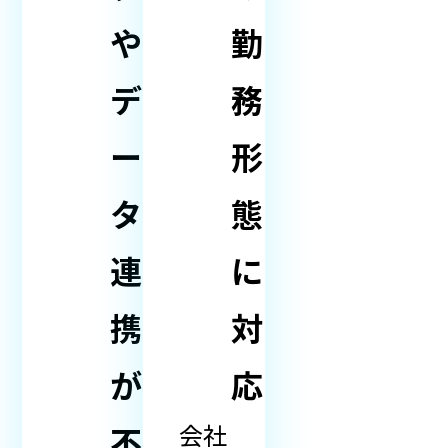
や
勤
デ
務
ー
形
タ
態
連
に
携
対
が
応
会社
不