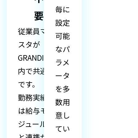
毎に
要
設定
従業員マ
可能
スタが
なパ
GRANDIT
ラメ
内で共通
ータ
です。
を多
勤務実績
数用
は給与モ
意し
ジュール
てい
と連携が