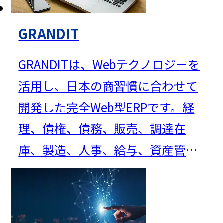
GRANDIT
GRANDITは、Webテクノロジーを
活用し、日本の商習慣に合わせて
開発した完全Web型ERPです。経
理、債権、債務、販売、調達在
庫、製造、人事、給与、資産管
理、経費の計10モジュールから構
成され、中小企業から大企業ま
で、幅広い業種の基幹業務をサポ