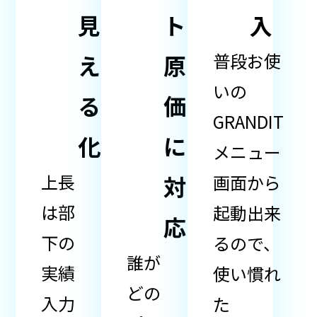
見
ト
入
普段お使
え
原
いの
る
価
GRANDIT
化
に
メニュー
上長
対
画面から
は部
起動出来
応
下の
るので、
誰が
実績
使い慣れ
どの
入力
た