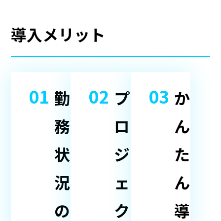
導入メリット
01
02
03
勤
プ
か
務
ロ
ん
状
ジ
た
況
ェ
ん
の
ク
導