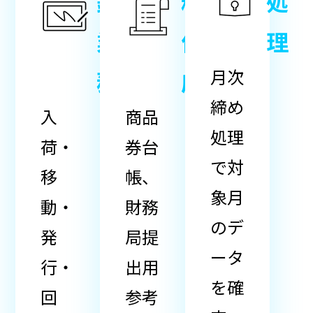
録
料
処
業
作
理
月次
務
成
締め
入
商品
処理
荷・
券台
で対
移
帳、
象月
動・
財務
のデ
発
局提
ータ
行・
出用
を確
回
参考