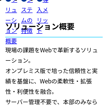
リュ
ステ
入メ
ーシ
ムの
リッ
ソリューション概要
ョン
特徴
ト
概要
現場の課題をWebで革新するソリュ
ーション。
オンプレミス版で培った信頼性と実
績を基盤に、Webの柔軟性・拡張
性・利便性を融合。
サーバー管理不要で、本部のみなら