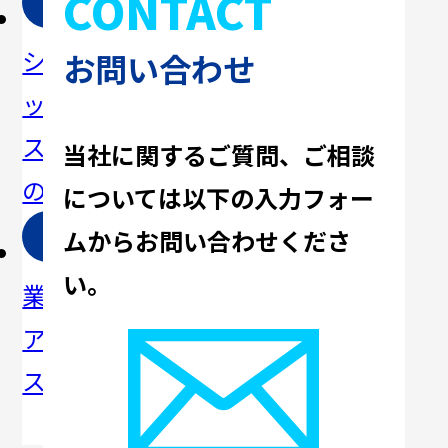
CONTACT
パ
ソ
事
会
シフィ
リュー
例・コ
社概要
お問い合わせ
ックシ
ション
ラム
ステム
一覧
当社に関するご質問、ご相談
の強み
については
以下の入力フォー
ムからお問い合わせくださ
事
メ
セ
い。
業所・
ディア
CSR・
ミナ
アクセ
掲載
サステ
ー・イ
ス
ナビリ
ベント
ティ