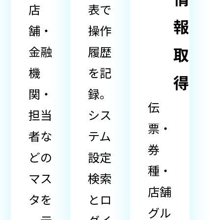
店
表で
報
舗・
操作
金融
履歴
取
機
を記
得
関・
録。
伝
担当
シス
票・
者な
テム
券
どの
設定
種・
マス
検索
店舗
タを
とロ
グル