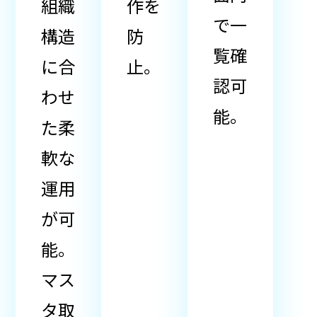
組織
作を
で一
構造
防
覧確
に合
止。
認可
わせ
能。
た柔
軟な
運用
が可
能。
マス
タ取