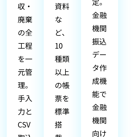
定。
収・
資料
金融
廃棄
な
機関
の全
ど、
振込
工程
10
デー
を一
種類
タ作
元管
以上
成機
理。
の帳
能で
手入
票を
金融
力と
標準
機関
CSV
搭
向け