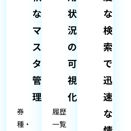
な
状
な
マ
況
検
ス
の
索
タ
可
で
管
視
迅
理
化
速
券
履歴
な
種・
一覧
情