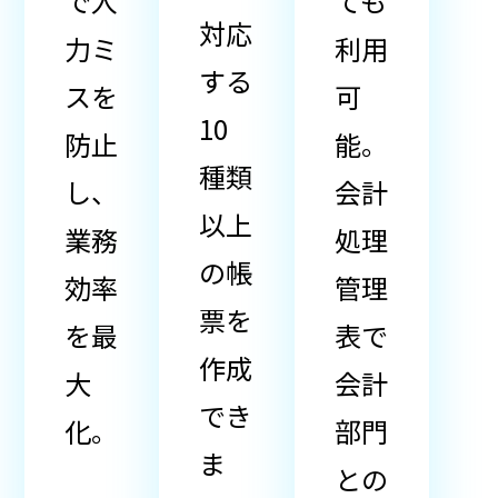
で入
ても
対応
力ミ
利用
する
スを
可
10
防止
能。
種類
し、
会計
以上
業務
処理
の帳
効率
管理
票を
を最
表で
作成
大
会計
でき
化。
部門
ま
との