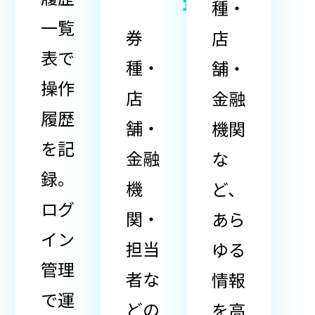
理
種・
一覧
券
店
表で
種・
舗・
操作
店
金融
履歴
舗・
機関
を記
金融
な
録。
機
ど、
ログ
関・
あら
イン
担当
ゆる
管理
者な
情報
で運
どの
を高