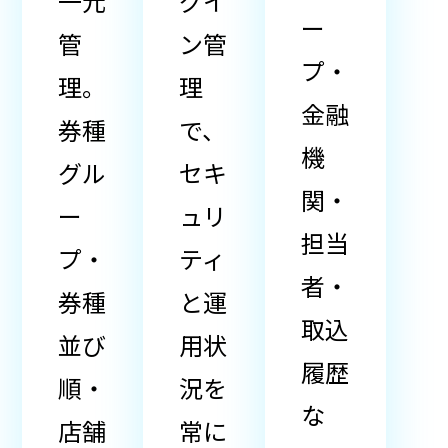
一元
グイ
ー
管
ン管
プ・
理。
理
金融
券種
で、
機
グル
セキ
関・
ー
ュリ
担当
プ・
ティ
者・
券種
と運
取込
並び
用状
履歴
順・
況を
な
店舗
常に