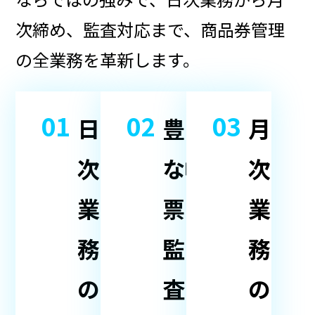
次締め、監査対応まで、商品券管理
の全業務を革新します。
01
02
03
日
豊富
月
次
な帳
次
業
票で
業
務
監
務
の
査・
の