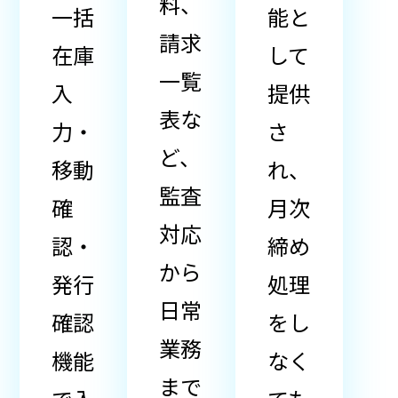
料、
一括
能と
請求
在庫
して
一覧
入
提供
表な
力・
さ
ど、
移動
れ、
監査
確
月次
対応
認・
締め
から
発行
処理
日常
確認
をし
業務
機能
なく
まで