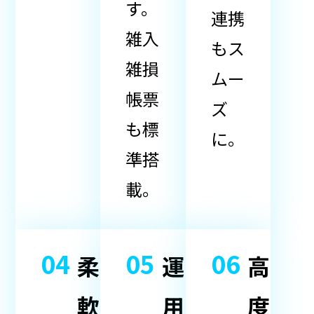
す。
連携
雑入
もス
雑損
ムー
帳票
ズ
も標
に。
準搭
載。
04
05
06
柔
運
高
軟
用
度