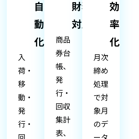
自
財務
効
動
対応
率
商品
化
化
券台
入
月次
帳、
荷・
締め
発
移
処理
行・
動・
で対
回収
発
象月
集計
行・
のデ
表、
回
ータ