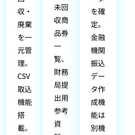
未回
収・
を確
収商
廃棄
定。
品券
を一
金融
一
元管
機関
覧、
理。
振込
財務
CSV
デー
局提
取込
タ作
出用
機能
成機
参考
搭
能は
資
載。
別機