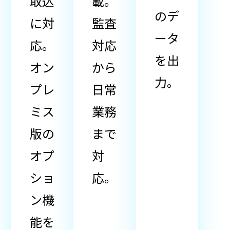
取込
載。
のデ
に対
監査
ータ
応。
対応
を出
オン
から
力。
プレ
日常
ミス
業務
版の
まで
オプ
対
ショ
応。
ン機
能を