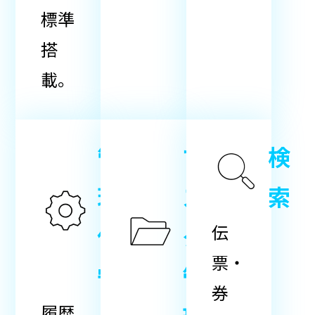
標準
搭
載。
管
マ
検
理
ス
索
伝
保
タ
票・
守
管
券
履歴