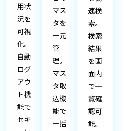
用状
マス
速検
況を
タを
索。
可視
一元
検索
化。
管
結果
自動
理。
を画
ログ
マス
面内
アウ
タ取
で一
ト機
込機
覧確
能で
能で
認可
セキ
一括
能。