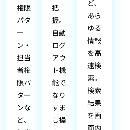
ど、
権限
把
あら
パタ
握。
ゆる
ー
自動
情報
ン・
ログ
を高
担当
アウ
速検
者権
ト機
索。
限パ
能で
検索
ター
なり
結果
ンな
すま
を画
ど、
し操
面内