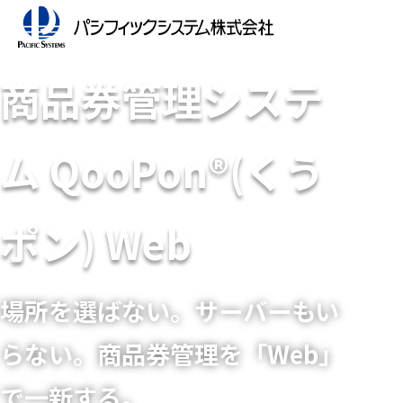
商品券管理システ
ム QooPon®(くう
ポン) Web
場所を選ばない。サーバーもい
らない。商品券管理を「Web」
で一新する。