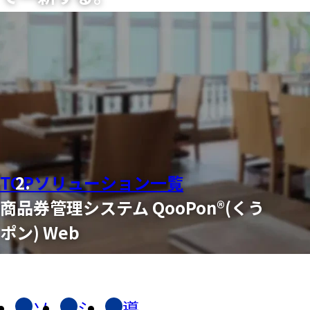
TOP
ソリューション一覧
商品券管理システム QooPon®(くう
ポン) Web
ソ
シ
導