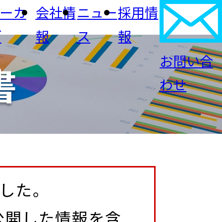
アーカ
会社情
ニュー
採用情
ブ
報
ス
報
お問い合
書
FICサイバーセキュリティ
わせ
IRカレンダー
会社概要
業
建設・不動産
IRよくあるご質問
メディア掲載
CSR・サステナビリ
リティ・インフラ
ティ
ました。
公開した情報を含