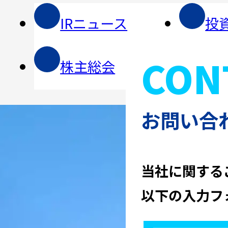
IRニュース
投
CON
株主総会
IR
お問い合
当社に関する
以下の入力フ