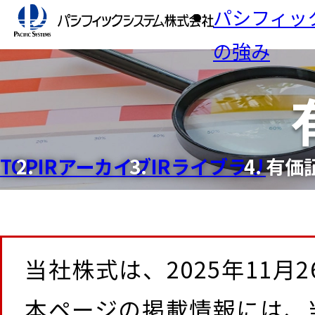
パシフィッ
の強み
ニュース
業界
IR
社長
製造業
セミ
パシ
TOP
IRアーカイブ
IRライブラリ
有価
生活・
テムの
IR
目的
検査
AI
免責
人事
当社株式は、2025年11
業務デ
ソリューション一覧
IRアーカイブ
会社情報
本ページの掲載情報には、