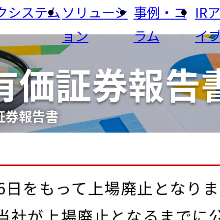
クシステム
ソリューシ
事例・コ
IR
ョン
ラム
イ
経営理念・経営方
有価証券報告
から探す
PACI
ニュース
メッセージ
針
投資家の皆様へ
ナー・イベント
生コン・コンクリート
運輸・物流業
研究所
鉱
フィックシス
証券報告書
公共サービス
食品・農業・JA
情報通信
歩み（沿革）
ライブラリ
株主総会
事業所・アクセス
から探す
生コンシステム
DX
省人・省力化
セキュ
事項
情報公開
電子公告
月26日をもって上場廃止となり
ジタル化
生産・品質管理
当社が上場廃止となるまでに