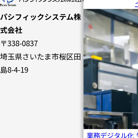
ージ
パシフィックシステム株
パシフ
式会社
ィック
〒338-0837
システ
埼玉県さいたま市桜区田
ムの強
島8-4-19
み
ソリュ
ーショ
ン一覧
事例・
業務デジタル化