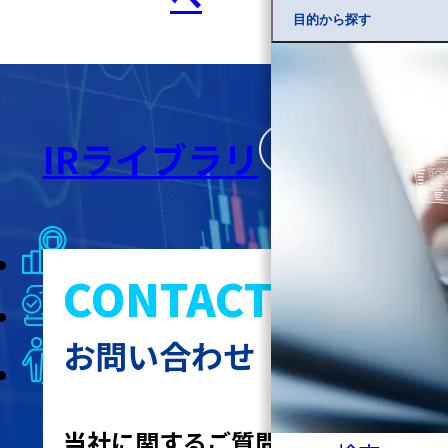
目的から探す
IRライブラリ
決算短信等
CONTACT
有価証券報告書
お問い合わせ
決算説明会資料
当社に関するご質問、ご相談