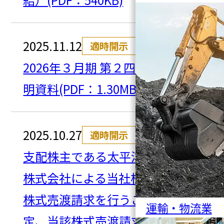
2025.11.12
適時開示
2026年３月期 第２四半期決算説
明資料(PDF：1.30MB)
2025.10.27
適時開示
支配株主である太平洋セメント
株式会社による当社株式に係る
株式売渡請求を行うことの決
運輸・物流業
定、当該株式売渡請求に係る承