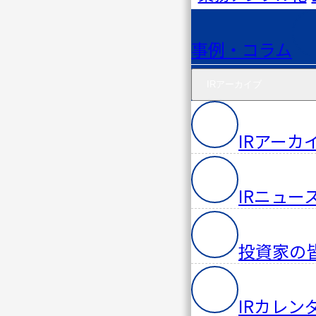
コラム
IRアー
事例・コラム
カイブ
IRアーカイブ
会社情
報
IRアーカ
ニュー
IRニュー
ス
セミナ
投資家の
ー・イ
ベント
IRカレン