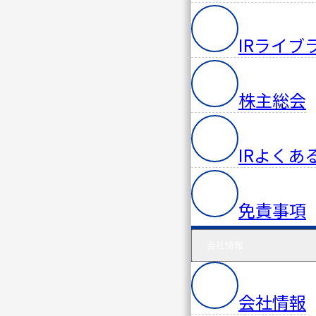
PACIFIC
サイバ
IRライブ
ー
セキュ
株主総会
リティ
研究所
IRよくあ
免責事項
会社情報
会社情報