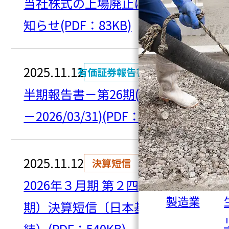
当社株式の上場廃止に関するお
知らせ(PDF：83KB)
2025.11.12
有価証券報告書
半期報告書－第26期(2025/04/01
－2026/03/31)(PDF：125KB)
2025.11.12
決算短信
2026年３月期 第２四半期（中間
製造業
期）決算短信〔日本基準〕（連
結）(PDF：540KB)