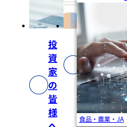
投
株
資
主
家
総
の
会
皆
様
食品・農業・JA
へ