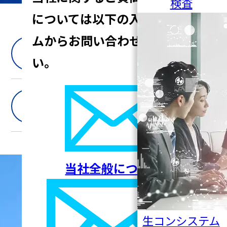
検査
については
以下の入力フォー
ムからお問い合わせくださ
IRよくあるご質問
い。
免責事項
当社全般について
生コンシステム