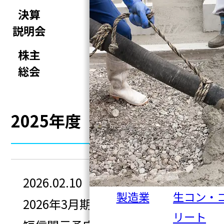
決算
決算
説明会
説明会
株主
定時
総会
株主総会
2025年度
2026.02.10
製造業
生コン・
2026年3月期 第3四半期決算
リート