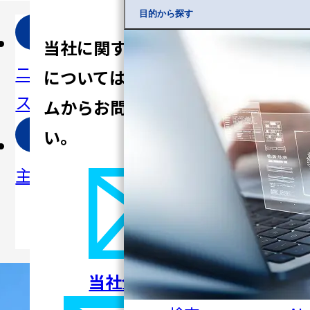
目的から探す
IR
投
IR
IR
当社に関するご質問、ご相談
ニュー
資家の
カレン
ライブ
については
以下の入力フォー
ス
皆様へ
ダー
ラリ
ムからお問い合わせくださ
い。
株
IR
免
主総会
よくあ
責事項
る
ご質問
当社全般について