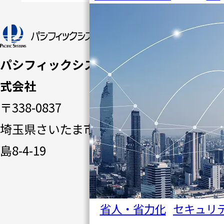
トップペ
ージ
パシフィックシステム株
パシフ
式会社
ィック
〒338-0837
システ
埼玉県さいたま市桜区田
ムの強
島8-4-19
み
ソリュ
ーショ
省人・省力化
セキュリ