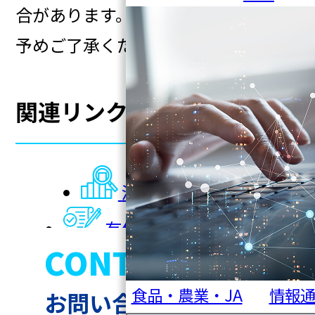
合があります。
予めご了承ください。
関連リンク
決算短信等
有価証券報告書
CONTACT
決算説明会資料
食品・農業・JA
情報
お問い合わせ