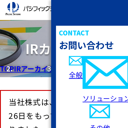
CONTACT
お問い合わせ
IRカレンダー
TOP
IRアーカイブ
IRカレンダー
全般
ソリューショ
当社株式は、2025年11月
26日をもって上場廃止とな
その他