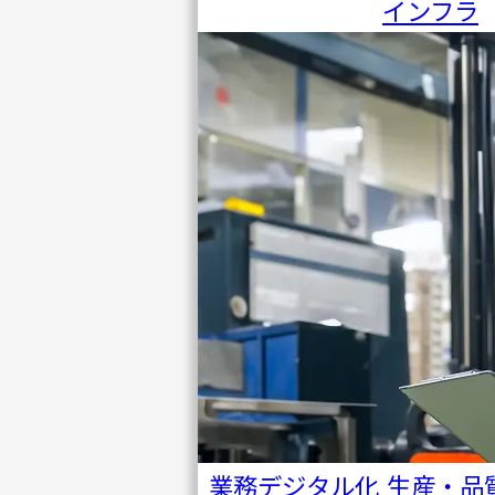
ン一覧
インフラ
事例・
コラム
IRアー
カイブ
会社情
報
ニュー
ス
セミナ
ー・イ
業務デジタル化
生産・品