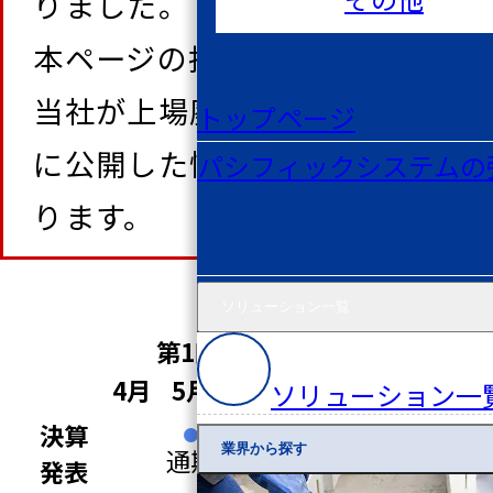
りました。
本ページの掲載情報には、
当社が上場廃止となるまで
トップページ
に公開した情報を含んでお
パシフィックシステムの
ります。
ソリューション一覧
第1四半期
第2四半期
4月
5月
6月
7月
8月
9
ソリューション一
決算
第1
業界から探す
通期
発表
四半期