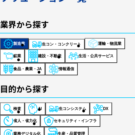
業界から探す
製造業
運輸・物流業
生コン・コンクリート
鉱業
建設・不動産
生活・公共サービス
食品・農業・JA
情報通信
目的から探す
検査
生コンシステム
AI
DX
省人・省力化
セキュリティ・インフラ
業務デジタル化
生産・品質管理