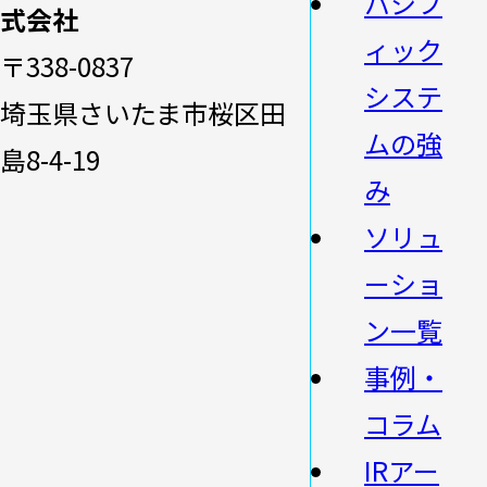
パシフ
式会社
ィック
〒338-0837
システ
埼玉県さいたま市桜区田
ムの強
島8-4-19
み
ソリュ
ーショ
ン一覧
事例・
コラム
IRアー