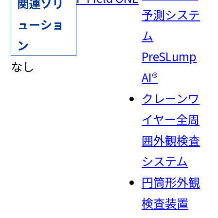
関連ソリ
予測システ
ューショ
ム
ン
PreSLump
なし
AI®
クレーンワ
イヤー全周
囲外観検査
システム
円筒形外観
検査装置