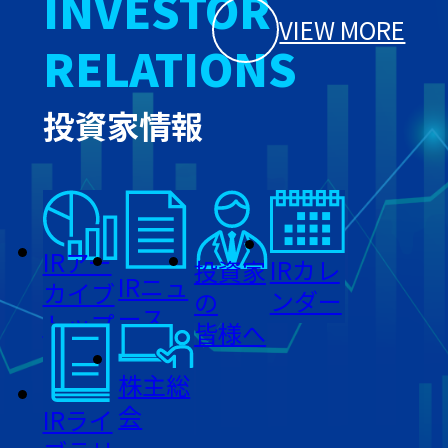
INVESTOR
VIEW MORE
RELATIONS
投資家情報
IRアー
IRカレ
投資家
IRニュ
カイブ
ンダー
の
ース
トップ
皆様へ
株主総
会
IRライ