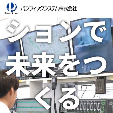
ションで
未来をつ
くる