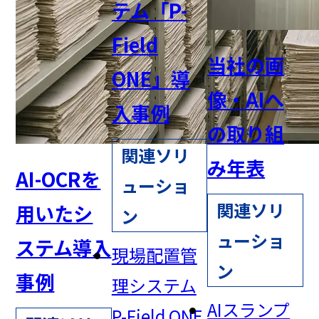
テム「P-
Field
当社の画
ONE」導
像・AIへ
入事例
の取り組
関連ソリ
み年表
AI-OCRを
ューショ
関連ソリ
用いたシ
ン
ューショ
ステム導入
現場配置管
ン
事例
理システム
AIスランプ
P-Field ONE