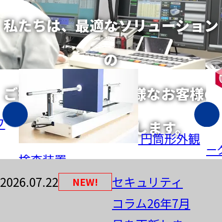
私たちは、最適なソリューション
の
ご提案を通じて、
多様なお客様の
課題解決に貢献します。
文書管理/ワ
外観
予
ークフローシステム
Pr
SmartDB
2026.07.22
セキュリティ
NEW!
コラム26年7月